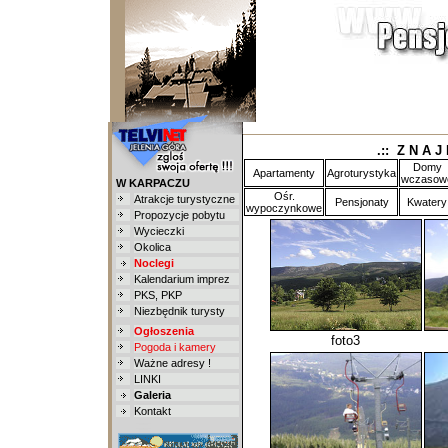
.:: Z N A J
Domy
Apartamenty
Agroturystyka
wczasow
W KARPACZU
Ośr.
Atrakcje turystyczne
Pensjonaty
Kwatery
wypoczynkowe
Propozycje pobytu
Wycieczki
Okolica
Noclegi
Kalendarium imprez
PKS
,
PKP
Niezbędnik turysty
Ogłoszenia
foto3
Pogoda i kamery
Ważne adresy !
LINKI
Galeria
Kontakt