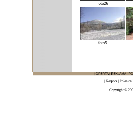
foto26
foto5
|
OFERTA
|
REKLAMA
|
PO
|
Karpacz
|
Polanica 
Copyright © 20