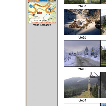
foto37
Mapa Karpacza
foto16
foto11
foto34