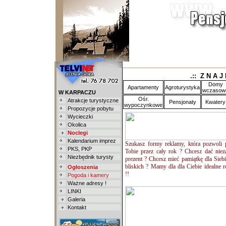
.:: Z N A J
Domy
Apartamenty
Agroturystyka
wczasow
W KARPACZU
Ośr.
Atrakcje turystyczne
Pensjonaty
Kwatery
wypoczynkowe
Propozycje pobytu
Wycieczki
Okolica
Noclegi
Kalendarium imprez
Szukasz formy reklamy, która pozwoli 
PKS
,
PKP
Tobie przez cały rok ? Chcesz dać nie
Niezbędnik turysty
prezent ? Chcesz mieć pamiątkę dla Siebi
bliskich ? Mamy dla dla Ciebie idealne r
Ogłoszenia
!!
Pogoda i kamery
Ważne adresy !
LINKI
Galeria
Kontakt